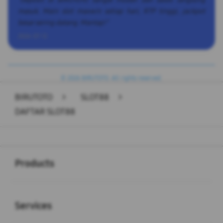
masuk. Main slot maxwin setiap hari, RTP tinggi, jackpot
besar sering datang. Mantap!"
2026-07-12
© 2026 BIRUTOTO. All rights reserved.
BIRUTOTO
>
SLOT88
>
DAFTAR SLOT88
Buka
Footer Navigation
Products
Buka
Services