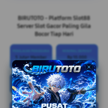
Layer Popup Close
BIRUTOTO - Platform Slot88
Server Slot Gacor Paling Gila
Bocor Tiap Hari
PENILAIAN PENGGUNA
MINIMAL DEPOSIT
5 Juta+ Member
Rp 10.000
Aktif
MINIMAL WITHDRAW
LAYANAN SUPPORT
Rp 50.000
24/7 Nonstop