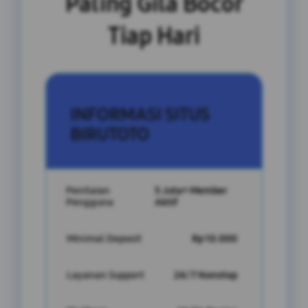
Paling Gila Bocor
Tiap Hari
INFORMASI SITUS
BIRUTOTO
Penilaian
5 Juta+ Member
Pengguna
Aktif
Minimal Deposit
Rp 10.000
Layanan Support
24/7 Nonstop